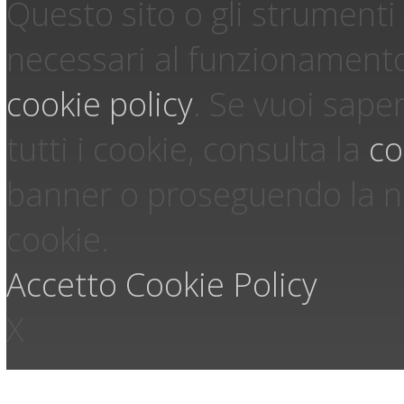
Questo sito o gli strumenti 
necessari al funzionamento ed
cookie policy
.
Se vuoi saper
tutti i cookie, consulta la
co
banner o proseguendo la na
cookie.
Accetto
Cookie Policy
X