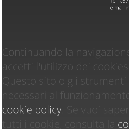
Tel.: 05
e-mail:
i
Continuando la navigazione
accetti l'utilizzo dei cookies
Questo sito o gli strumenti 
necessari al funzionamento ed
cookie policy
.
Se vuoi saper
tutti i cookie, consulta la
co