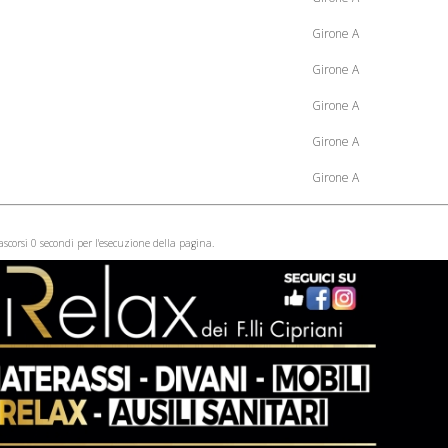
Girone A
Girone A
Girone A
Girone A
Girone A
ascorsi 0 secondi per l'esecuzione della pagina.