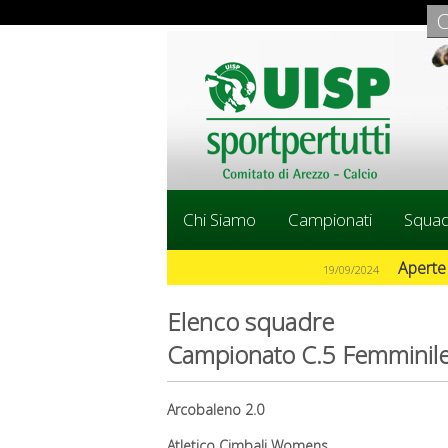
C
Chi Siamo
Campionati
Squa
SCARICA GRATIS L' APPLICAZIONE UISP AREZZO !
24
Elenco squadre
Campionato C.5 Femminil
Arcobaleno 2.0
Atletico Cimbali Womens