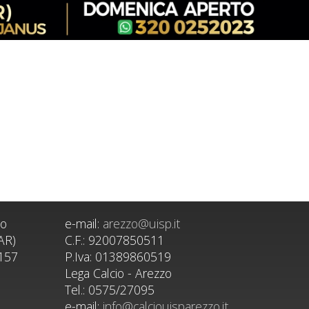
zo
e-mail:
arezzo@uisp.it
AR)
C.F.: 92007850511
8157
P.Iva: 01389860519
Lega Calcio - Arezzo
Tel.: 0575/27095
e-mail:
info@calciouisparezzo.it