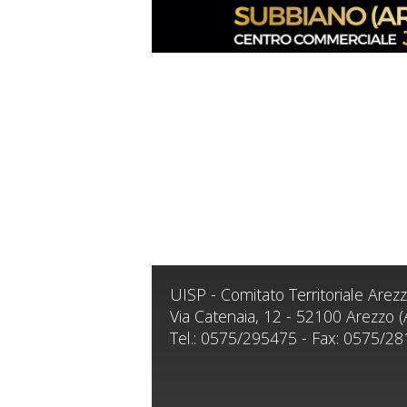
UISP - Comitato Territoriale Arez
Via Catenaia, 12 - 52100 Arezzo (
Tel.: 0575/295475 - Fax: 0575/2